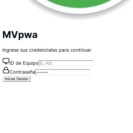
MVpwa
Ingrese sus credenciales para continuar
ID de Equipo
Contraseña
Iniciar Sesión